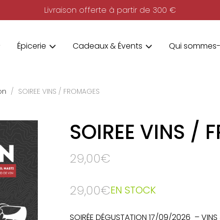
Livraison offerte à partir de 300 €
Épicerie
Cadeaux & Évents
Qui sommes-
on
SOIREE VINS / FROMAGES
SOIREE VINS /
29,00
€
29,00
€
EN STOCK
SOIRÉE DÉGUSTATION 17/09/2026 – VIN