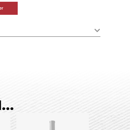
er
..