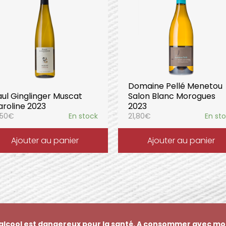
Domaine Pellé Menetou
aul Ginglinger Muscat
Salon Blanc Morogues
aroline 2023
2023
,50
€
En stock
21,80
€
En st
Ajouter au panier
Ajouter au panier
’alcool est dangereux pour la santé. A consommer avec mo