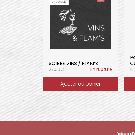
P
SOIREE VINS / FLAM’S
C
27,00
€
En rupture
15
Ajouter au panier
L’abus d