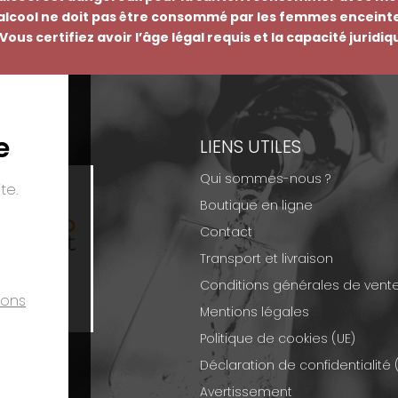
’alcool ne doit pas être consommé par les femmes enceinte
Vous certifiez avoir l’âge légal requis et la capacité juridi
e
EMENTS
LIENS UTILES
Qui sommes-nous ?
te.
Boutique en ligne
Contact
Transport et livraison
Conditions générales de vent
ions
Mentions légales
Politique de cookies (UE)
Déclaration de confidentialité 
Avertissement