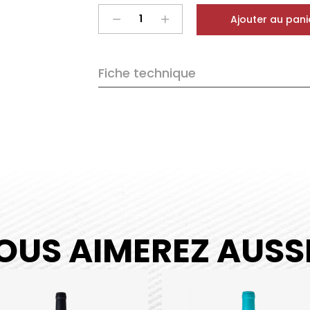
SOIREE
Ajouter au pani
VINS
/
FROMAGES
Fiche technique
quantity
OUS AIMEREZ AUSSI.