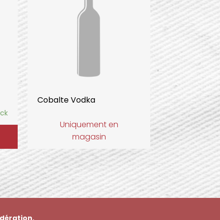
Cobalte Vodka
ock
Uniquement en
magasin
dération.