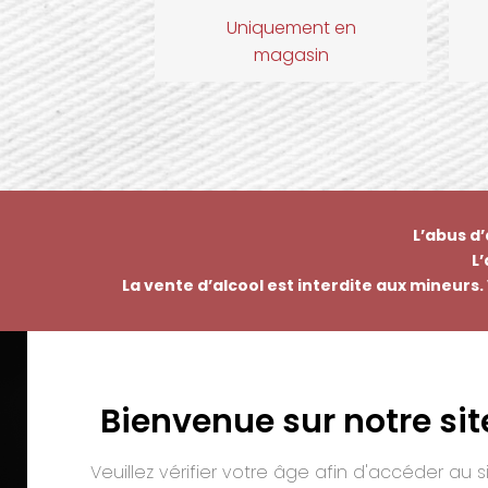
Uniquement en
magasin
L’abus d
L
La vente d’alcool est interdite aux mineurs. 
Bienvenue sur notre sit
EMMANUEL NASTI
PAI
7 avenue Pierre Pflimlin – ZAC Espale
Veuillez vérifier votre âge afin d'accéder au si
BP 20055 – 68391 SAUSHEIM Cedex