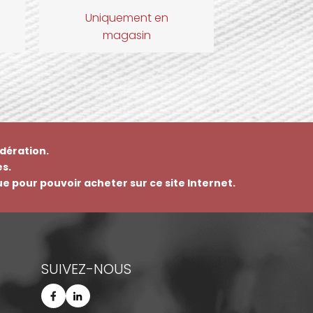
Uniquement en
magasin
dération.
s.
que pour pouvoir acheter sur ce site Internet.
SUIVEZ-NOUS