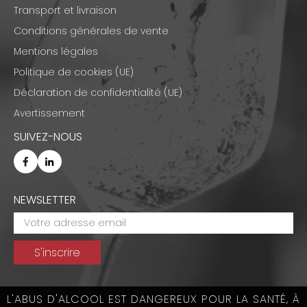
Transport et livraison
Conditions générales de vente
Mentions légales
Politique de cookies (UE)
Déclaration de confidentialité (UE)
Avertissement
SUIVEZ-NOUS
NEWSLETTER
Tous droits réservés © Emmanuel Nasti 2026
L'ABUS D'ALCOOL EST DANGEREUX POUR LA SANTÉ, À