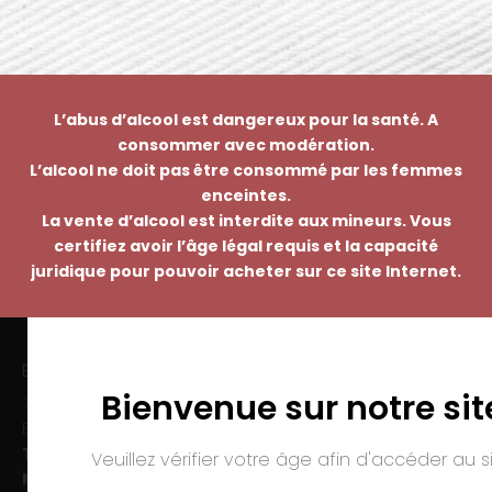
L’abus d’alcool est dangereux pour la santé. A
consommer avec modération.
L’alcool ne doit pas être consommé par les femmes
enceintes.
La vente d’alcool est interdite aux mineurs. Vous
certifiez avoir l’âge légal requis et la capacité
juridique pour pouvoir acheter sur ce site Internet.
EMMANUEL NASTI
Bienvenue sur notre sit
7 avenue Pierre Pflimlin – ZAC Espale
BP 20055 – 68391 SAUSHEIM Cedex
Tél. :
03 89 46 50 35
Veuillez vérifier votre âge afin d'accéder au si
Mail :
contact@nasti.vin