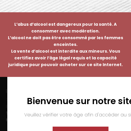
L’abus d’alcool est dangereux pour la santé. A
consommer avec modération.
L’alcool ne doit pas être consommé par les femmes
enceintes.
La vente d’alcool est interdite aux mineurs. Vous
certifiez avoir l’âge légal requis et la capacité
juridique pour pouvoir acheter sur ce site Internet.
EMMANUEL NASTI
Bienvenue sur notre sit
7 avenue Pierre Pflimlin – ZAC Espale
BP 20055 – 68391 SAUSHEIM Cedex
Tél. :
03 89 46 50 35
Veuillez vérifier votre âge afin d'accéder au si
Mail :
contact@nasti.vin