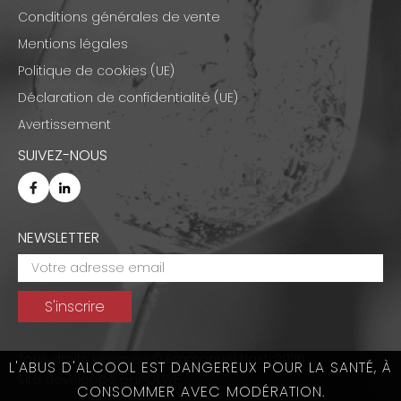
Conditions générales de vente
Mentions légales
Politique de cookies (UE)
Déclaration de confidentialité (UE)
Avertissement
SUIVEZ-NOUS
NEWSLETTER
Tous droits réservés © Emmanuel Nasti 2026
L'ABUS D'ALCOOL EST DANGEREUX POUR LA SANTÉ, À
Site développé par
OLWE
CONSOMMER AVEC MODÉRATION.