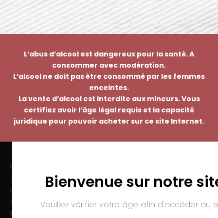
L’abus d’alcool est dangereux pour la santé. A
consommer avec modération.
L’alcool ne doit pas être consommé par les femmes
enceintes.
La vente d’alcool est interdite aux mineurs. Vous
certifiez avoir l’âge légal requis et la capacité
juridique pour pouvoir acheter sur ce site Internet.
EMMANUEL NASTI
Bienvenue sur notre sit
7 avenue Pierre Pflimlin – ZAC Espale
BP 20055 – 68391 SAUSHEIM Cedex
Tél. :
03 89 46 50 35
Veuillez vérifier votre âge afin d'accéder au si
Mail :
contact@nasti.vin