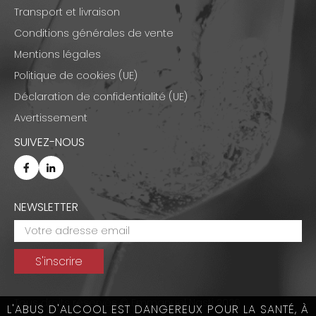
Transport et livraison
Conditions générales de vente
Mentions légales
Politique de cookies (UE)
Déclaration de confidentialité (UE)
Avertissement
SUIVEZ-NOUS
NEWSLETTER
Tous droits réservés © Emmanuel Nasti 2026
L'ABUS D'ALCOOL EST DANGEREUX POUR LA SANTÉ, À