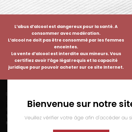
L’abus d’alcool est dangereux pour la santé. A
consommer avec modération.
L’alcool ne doit pas être consommé par les femmes
enceintes.
La vente d’alcool est interdite aux mineurs. Vous
certifiez avoir l’âge légal requis et la capacité
juridique pour pouvoir acheter sur ce site Internet.
EMMANUEL NASTI
Bienvenue sur notre sit
7 avenue Pierre Pflimlin – ZAC Espale
BP 20055 – 68391 SAUSHEIM Cedex
Tél. :
03 89 46 50 35
Veuillez vérifier votre âge afin d'accéder au si
Mail :
contact@nasti.vin