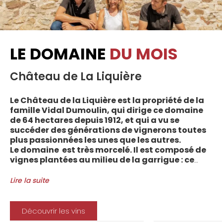
LE DOMAINE
DU MOIS
Château de La Liquière
Le Château de la Liquière est la propriété de la
famille Vidal Dumoulin, qui dirige ce domaine
de 64 hectares depuis 1912, et qui a vu se
succéder des générations de vignerons toutes
plus passionnées les unes que les autres.
Le domaine est très morcelé. Il est composé de
vignes plantées au milieu de la garrigue : ce
sont plus de 70 parcelles qui sont disséminées
entre les villages d’Autignac, Caussiniojouls,
Lire la suite
Cabrerolles et Faugères, au nord de l’aire de
l’Appellation. La grande majorité des parcelles,
sur sols de schistes, font face au sud, à la
Découvrir les vins
Méditerranée.