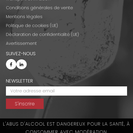
Conditions générales de vente
Mentions légales
Politique de cookies (UE)
Déclaration de confidentialité (UE)
Avertissement
SUIVEZ-NOUS
NEWSLETTER
Tous droits réservés © Emmanuel Nasti 2026
L'ABUS D'ALCOOL EST DANGEREUX POUR LA SANTÉ, À
Site développé par
OLWE
CONSOMMER AVEC MODÉRATION.