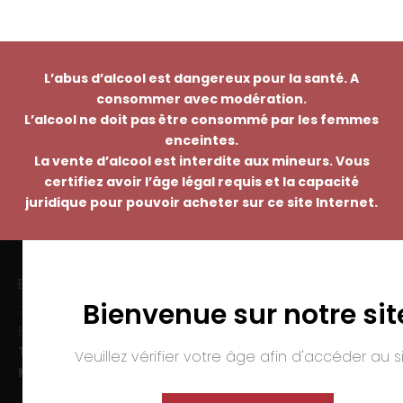
L’abus d’alcool est dangereux pour la santé. A
consommer avec modération.
L’alcool ne doit pas être consommé par les femmes
enceintes.
La vente d’alcool est interdite aux mineurs. Vous
certifiez avoir l’âge légal requis et la capacité
juridique pour pouvoir acheter sur ce site Internet.
EMMANUEL NASTI
Bienvenue sur notre sit
7 avenue Pierre Pflimlin – ZAC Espale
BP 20055 – 68391 SAUSHEIM Cedex
Tél. :
03 89 46 50 35
Veuillez vérifier votre âge afin d'accéder au si
Mail :
contact@nasti.vin