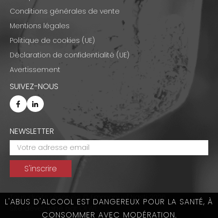
Conditions générales de vente
Mentions légales
Politique de cookies (UE)
Déclaration de confidentialité (UE)
Avertissement
SUIVEZ-NOUS
NEWSLETTER
Tous droits réservés © Emmanuel Nasti 2026
L'ABUS D'ALCOOL EST DANGEREUX POUR LA SANTÉ, À
Site développé par
OLWE
CONSOMMER AVEC MODÉRATION.