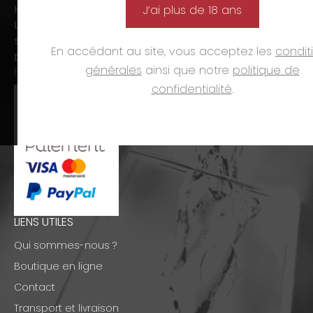
Horaires d’ouverture :
J’ai plus de 18 ans
Lun-ven. :
09h00-12h00 et 14h00-19h00
Sam. :
09h00-12h00 et 14h00-18h00
En accédant au site, vous acceptez les
condit
Dim. et jours fériés :
fermé
générales
ainsi que notre
politique de
PAIEMENTS
confidentialité
.
LIENS UTILES
Qui sommes-nous ?
Boutique en ligne
Contact
Transport et livraison