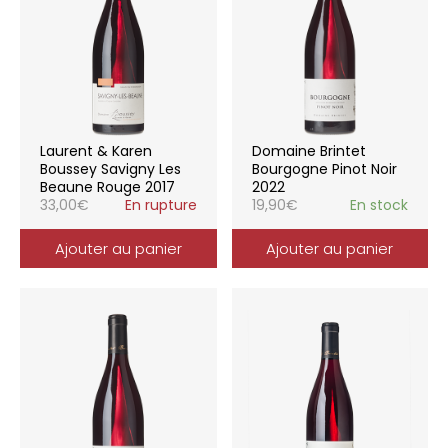
Laurent & Karen
Domaine Brintet
Boussey Savigny Les
Bourgogne Pinot Noir
Beaune Rouge 2017
2022
33,00
€
En rupture
19,90
€
En stock
Ajouter au panier
Ajouter au panier