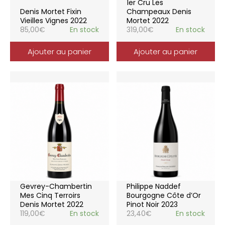
1er Cru Les
Denis Mortet Fixin
Champeaux Denis
Vieilles Vignes 2022
Mortet 2022
85,00
€
En stock
319,00
€
En stock
Ajouter au panier
Ajouter au panier
Gevrey-Chambertin
Philippe Naddef
Mes Cinq Terroirs
Bourgogne Côte d’Or
Denis Mortet 2022
Pinot Noir 2023
119,00
€
En stock
23,40
€
En stock