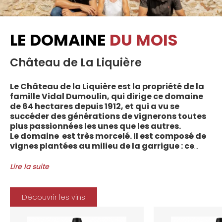
LE DOMAINE
DU MOIS
Château de La Liquière
Le Château de la Liquière est la propriété de la
famille Vidal Dumoulin, qui dirige ce domaine
de 64 hectares depuis 1912, et qui a vu se
succéder des générations de vignerons toutes
plus passionnées les unes que les autres.
Le domaine est très morcelé. Il est composé de
vignes plantées au milieu de la garrigue : ce
sont plus de 70 parcelles qui sont disséminées
entre les villages d’Autignac, Caussiniojouls,
Lire la suite
Cabrerolles et Faugères, au nord de l’aire de
l’Appellation. La grande majorité des parcelles,
sur sols de schistes, font face au sud, à la
Découvrir les vins
Méditerranée.
Le vignoble du Château de la Liquière est