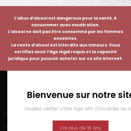
L’abus d’alcool est dangereux pour la santé. A
consommer avec modération.
L’alcool ne doit pas être consommé par les femmes
enceintes.
La vente d’alcool est interdite aux mineurs. Vous
certifiez avoir l’âge légal requis et la capacité
juridique pour pouvoir acheter sur ce site Internet.
EMMANUEL NASTI
Bienvenue sur notre sit
7 avenue Pierre Pflimlin – ZAC Espale
BP 20055 – 68391 SAUSHEIM Cedex
Tél. :
03 89 46 50 35
Veuillez vérifier votre âge afin d'accéder au si
Mail :
contact@nasti.vin
Horaires d’ouverture :
J’ai plus de 18 ans