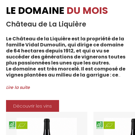
LE DOMAINE
DU MOIS
Château de La Liquière
Le Château de la Liquière est la propriété de la
famille Vidal Dumoulin, qui dirige ce domaine
de 64 hectares depuis 1912, et qui a vu se
succéder des générations de vignerons toutes
plus passionnées les unes que les autres.
Le domaine est très morcelé. Il est composé de
vignes plantées au milieu de la garrigue : ce
sont plus de 70 parcelles qui sont disséminées
entre les villages d’Autignac, Caussiniojouls,
Lire la suite
Cabrerolles et Faugères, au nord de l’aire de
l’Appellation. La grande majorité des parcelles,
sur sols de schistes, font face au sud, à la
Découvrir les vins
Méditerranée.
Le vignoble du Château de la Liquière est
agriculture biologique depuis 2008 et 2012
marque le premier millésime certifié du