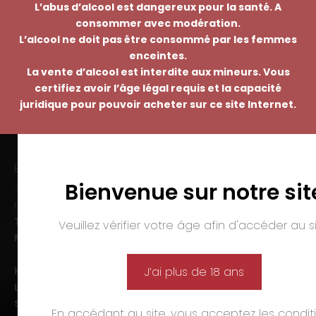
L’abus d’alcool est dangereux pour la santé. A
consommer avec modération.
L’alcool ne doit pas être consommé par les femmes
enceintes.
La vente d’alcool est interdite aux mineurs. Vous
certifiez avoir l’âge légal requis et la capacité
juridique pour pouvoir acheter sur ce site Internet.
EMMANUEL NASTI
Bienvenue sur notre sit
7 avenue Pierre Pflimlin – ZAC Espale
BP 20055 – 68391 SAUSHEIM Cedex
Tél. :
03 89 46 50 35
Veuillez vérifier votre âge afin d'accéder au si
Mail :
contact@nasti.vin
Horaires d’ouverture :
J’ai plus de 18 ans
Lun-ven. :
09h00-12h00 et 14h00-19h00
Sam. :
09h00-12h00 et 14h00-18h00
En accédant au site, vous acceptez les
condit