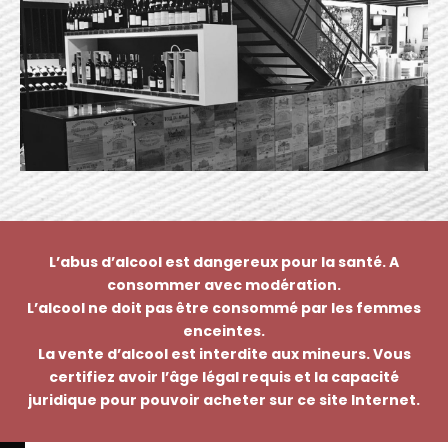
L’abus d’alcool est dangereux pour la santé. A
consommer avec modération.
L’alcool ne doit pas être consommé par les femmes
enceintes.
La vente d’alcool est interdite aux mineurs. Vous
certifiez avoir l’âge légal requis et la capacité
juridique pour pouvoir acheter sur ce site Internet.