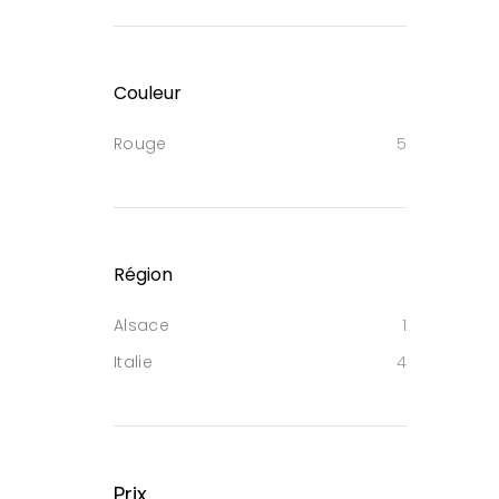
Couleur
Rouge
5
Région
Alsace
1
Italie
4
Prix