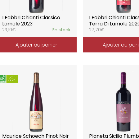
I Fabbri Chianti Classico
I Fabbri Chianti Clas
Lamole 2023
Terra Di Lamole 202
23,10
€
En stock
27,70
€
Ajouter au panier
Ajouter au pan
Maurice Schoech Pinot Noir
Planeta Sicilia Plum