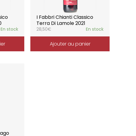
sico
I Fabbri Chianti Classico
0
Terra Di Lamole 2021
En stock
28,50
€
En stock
ier
Ajouter au panier
bago