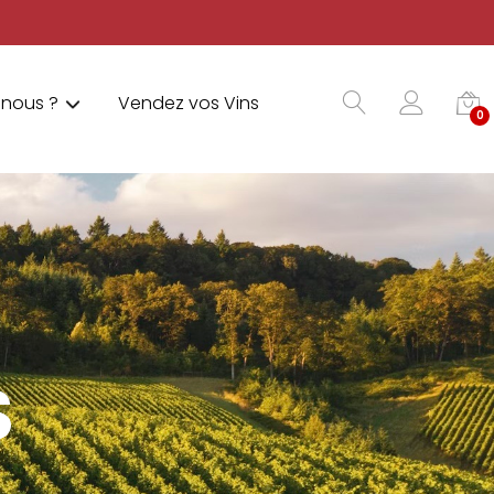
nous ?
Vendez vos Vins
0
S