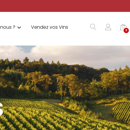
nous ?
Vendez vos Vins
0
S