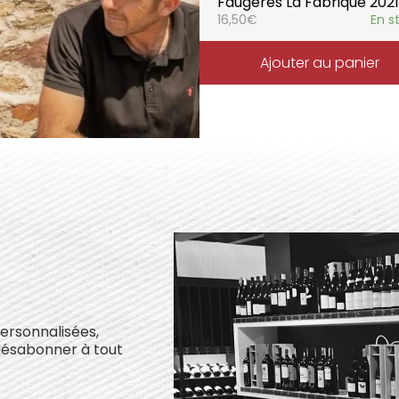
Faugères La Fabrique 2021
16,50
€
En s
Ajouter au panier
personnalisées,
désabonner à tout