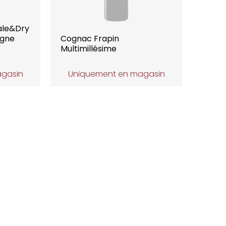
ale&Dry
gne
Cognac Frapin
Multimillésime
agasin
Uniquement en magasin