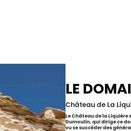
LE DOMA
Château de La Liqu
Le Château de la Liquière e
Dumoulin, qui dirige ce do
vu se succéder des généra