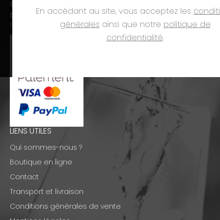
Sam. :
09h00-12h00 et 14h00-18h00
En accédant au site, vous acceptez les
condit
Dim. et jours fériés :
fermé
générales
ainsi que notre
politique de
PAIEMENTS
confidentialité
.
LIENS UTILES
Qui sommes-nous ?
Boutique en ligne
Contact
Transport et livraison
Conditions générales de vente