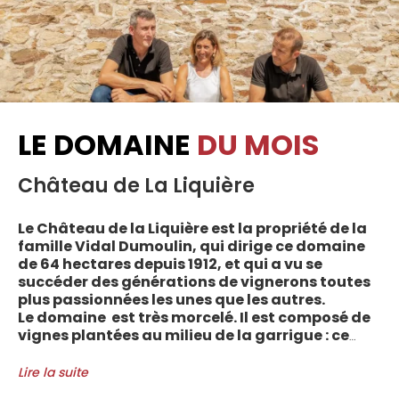
LE DOMAINE
DU MOIS
Château de La Liquière
Le Château de la Liquière est la propriété de la
famille Vidal Dumoulin, qui dirige ce domaine
de 64 hectares depuis 1912, et qui a vu se
succéder des générations de vignerons toutes
plus passionnées les unes que les autres.
Le domaine est très morcelé. Il est composé de
vignes plantées au milieu de la garrigue : ce
sont plus de 70 parcelles qui sont disséminées
entre les villages d’Autignac, Caussiniojouls,
Lire la suite
Cabrerolles et Faugères, au nord de l’aire de