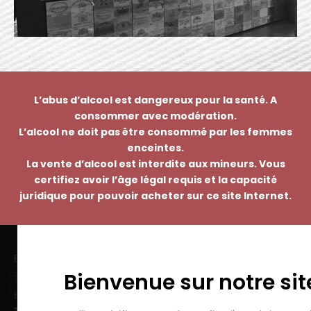
L’abus d’alcool est dangereux pour la santé. A
consommer avec modération.
L’alcool ne doit pas être consommé par les femmes
enceintes.
La vente d’alcool est interdite aux mineurs. Vous
certifiez avoir l’âge légal requis et la capacité
juridique pour pouvoir acheter sur ce site Internet.
EMMANUEL NASTI
Bienvenue sur notre sit
7 avenue Pierre Pflimlin – ZAC Espale
BP 20055 – 68391 SAUSHEIM Cedex
Tél. :
03 89 46 50 35