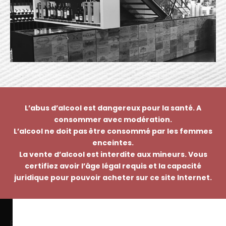
L’abus d’alcool est dangereux pour la santé. A
consommer avec modération.
L’alcool ne doit pas être consommé par les femmes
enceintes.
La vente d’alcool est interdite aux mineurs. Vous
certifiez avoir l’âge légal requis et la capacité
juridique pour pouvoir acheter sur ce site Internet.
EMMANUEL NASTI