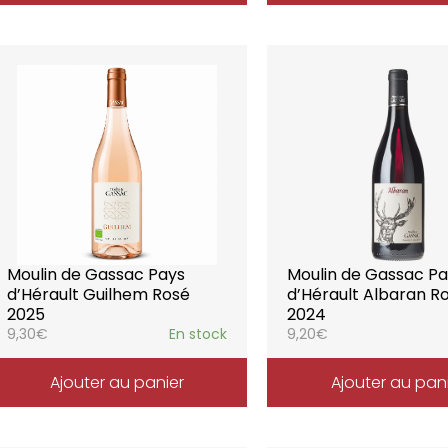
Moulin de Gassac Pays
Moulin de Gassac P
d’Hérault Guilhem Rosé
d’Hérault Albaran R
2025
2024
9,30
€
En stock
9,20
€
Ajouter au panier
Ajouter au pan