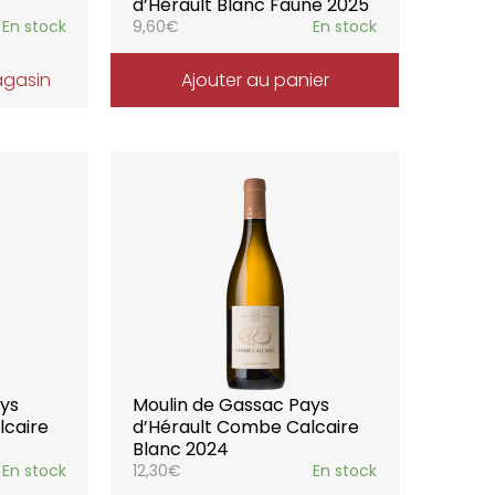
d’Hérault Blanc Faune 2025
En stock
9,60
€
En stock
agasin
Ajouter au panier
ays
Moulin de Gassac Pays
lcaire
d’Hérault Combe Calcaire
Blanc 2024
En stock
12,30
€
En stock