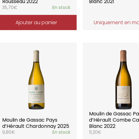
Rousseau 2022
Blanc 2021
35,70
€
En stock
Ajouter au panier
Uniquement en m
Moulin de Gassac P
Moulin de Gassac Pays
d’Hérault Combe Ca
d’Hérault Chardonnay 2025
Blanc 2022
9,80
€
En stock
11,20
€