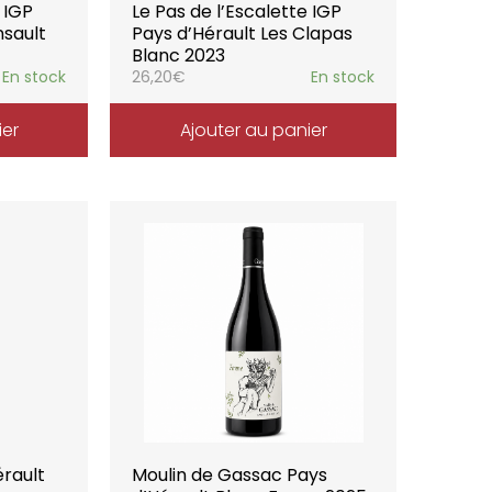
 IGP
Le Pas de l’Escalette IGP
nsault
Pays d’Hérault Les Clapas
Blanc 2023
En stock
26,20
€
En stock
ier
Ajouter au panier
érault
Moulin de Gassac Pays