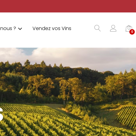
nous ?
Vendez vos Vins
0
S