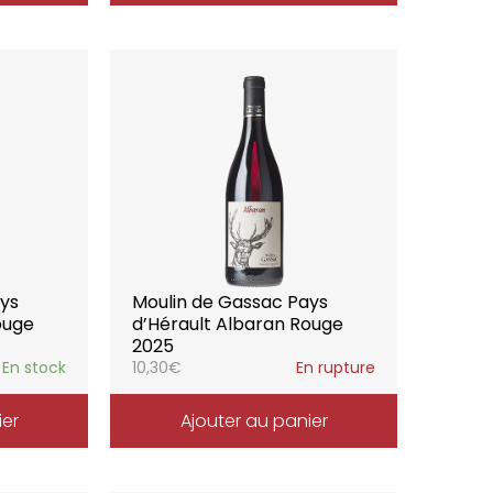
ays
Moulin de Gassac Pays
ouge
d’Hérault Albaran Rouge
2025
En stock
10,30
€
En rupture
ier
Ajouter au panier