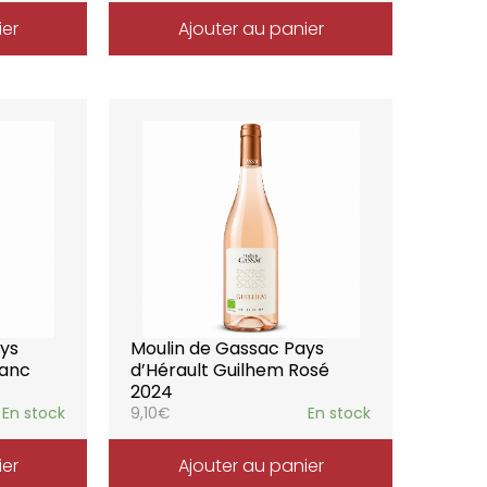
ier
Ajouter au panier
ays
Moulin de Gassac Pays
lanc
d’Hérault Guilhem Rosé
2024
En stock
9,10
€
En stock
ier
Ajouter au panier