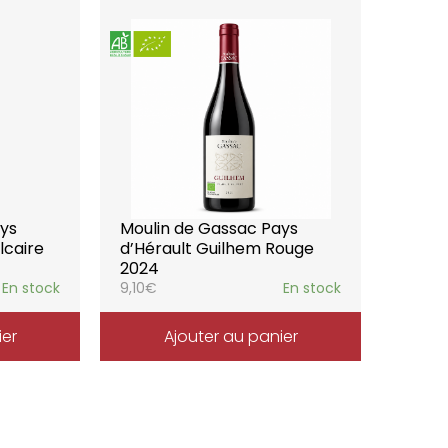
ays
Moulin de Gassac Pays
lcaire
d’Hérault Guilhem Rouge
2024
En stock
9,10
€
En stock
ier
Ajouter au panier