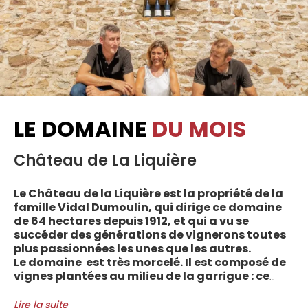
LE DOMAINE
DU MOIS
Château de La Liquière
Le Château de la Liquière est la propriété de la
famille Vidal Dumoulin, qui dirige ce domaine
de 64 hectares depuis 1912, et qui a vu se
succéder des générations de vignerons toutes
plus passionnées les unes que les autres.
Le domaine est très morcelé. Il est composé de
vignes plantées au milieu de la garrigue : ce
sont plus de 70 parcelles qui sont disséminées
entre les villages d’Autignac, Caussiniojouls,
Lire la suite