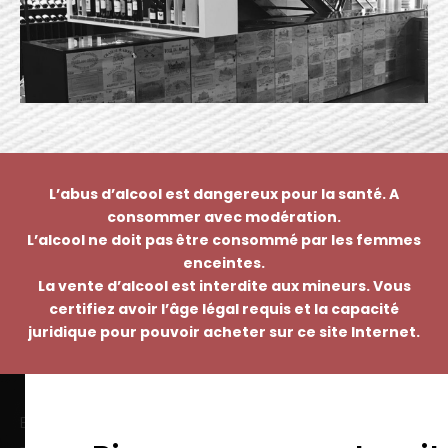
L’abus d’alcool est dangereux pour la santé. A
consommer avec modération.
L’alcool ne doit pas être consommé par les femmes
enceintes.
La vente d’alcool est interdite aux mineurs. Vous
certifiez avoir l’âge légal requis et la capacité
juridique pour pouvoir acheter sur ce site Internet.
EMMANUEL NASTI