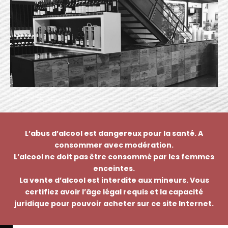
L’abus d’alcool est dangereux pour la santé. A
consommer avec modération.
L’alcool ne doit pas être consommé par les femmes
enceintes.
La vente d’alcool est interdite aux mineurs. Vous
certifiez avoir l’âge légal requis et la capacité
juridique pour pouvoir acheter sur ce site Internet.