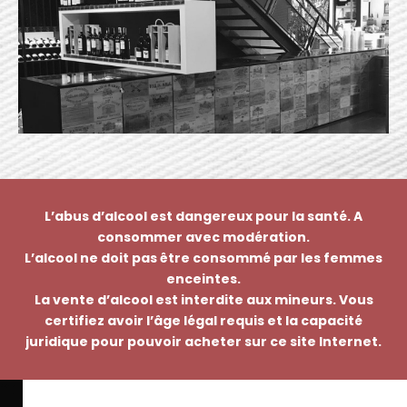
L’abus d’alcool est dangereux pour la santé. A
consommer avec modération.
L’alcool ne doit pas être consommé par les femmes
enceintes.
La vente d’alcool est interdite aux mineurs. Vous
certifiez avoir l’âge légal requis et la capacité
juridique pour pouvoir acheter sur ce site Internet.