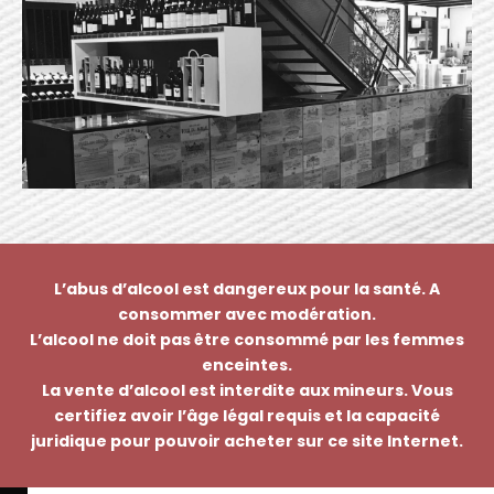
L’abus d’alcool est dangereux pour la santé. A
consommer avec modération.
L’alcool ne doit pas être consommé par les femmes
enceintes.
La vente d’alcool est interdite aux mineurs. Vous
certifiez avoir l’âge légal requis et la capacité
juridique pour pouvoir acheter sur ce site Internet.