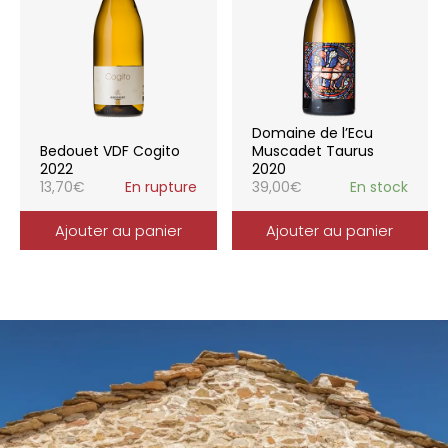
Domaine de l’Ecu
Bedouet VDF Cogito
Muscadet Taurus
2022
2020
13,70
€
En rupture
39,00
€
En stock
Ajouter au panier
Ajouter au panier