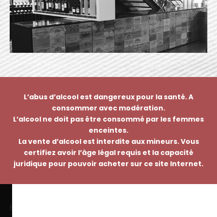
L’abus d’alcool est dangereux pour la santé. A
consommer avec modération.
L’alcool ne doit pas être consommé par les femmes
enceintes.
La vente d’alcool est interdite aux mineurs. Vous
certifiez avoir l’âge légal requis et la capacité
juridique pour pouvoir acheter sur ce site Internet.
EMMANUEL NASTI