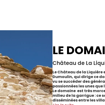
LE DOMA
Château de La Liqu
Le Château de la Liquière e
Dumoulin, qui dirige ce do
vu se succéder des généra
passionnées les unes que l
Le domaine est très morce
milieu de la garrigue : ce 
disséminées entre les vill
Cabrerolles et Faugères, a