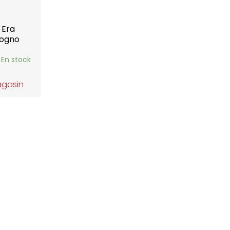
 Era
gogno
En stock
agasin