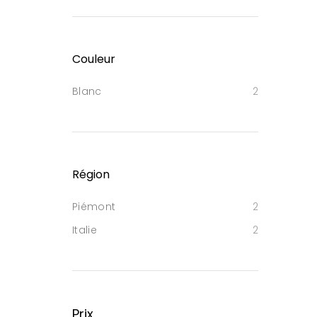
Couleur
Blanc
2
Région
Piémont
2
Italie
2
Prix