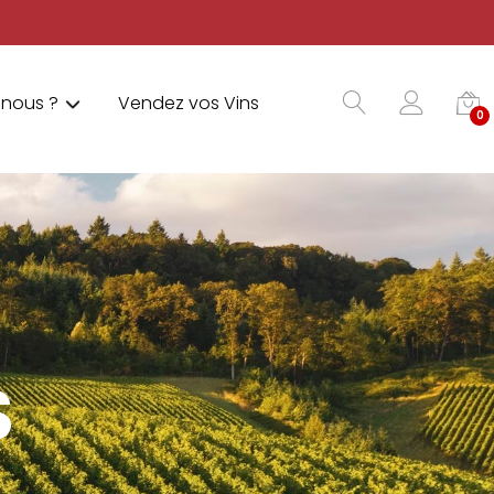
nous ?
Vendez vos Vins
0
S