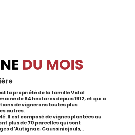
INE
DU MOIS
ière
st la propriété de la famille Vidal
maine de 64 hectares depuis 1912, et qui a
tions de vignerons toutes plus
es autres.
lé. Il est composé de vignes plantées au
sont plus de 70 parcelles qui sont
ages d’Autignac, Caussiniojouls,
u nord de l’aire de l’Appellation. La grande