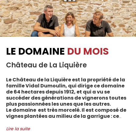
LE DOMAINE
DU MOIS
Château de La Liquière
Le Château de la Liquière est la propriété de la
famille Vidal Dumoulin, qui dirige ce domaine
de 64 hectares depuis 1912, et qui a vu se
succéder des générations de vignerons toutes
plus passionnées les unes que les autres.
Le domaine est très morcelé. Il est composé de
vignes plantées au milieu de la garrigue : ce
sont plus de 70 parcelles qui sont disséminées
entre les villages d’Autignac, Caussiniojouls,
Lire la suite
Cabrerolles et Faugères, au nord de l’aire de