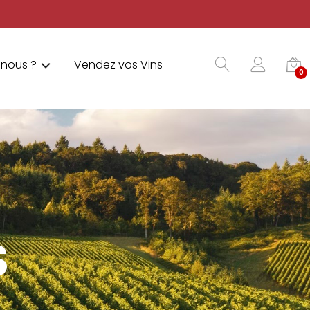
nous ?
Vendez vos Vins
0
S