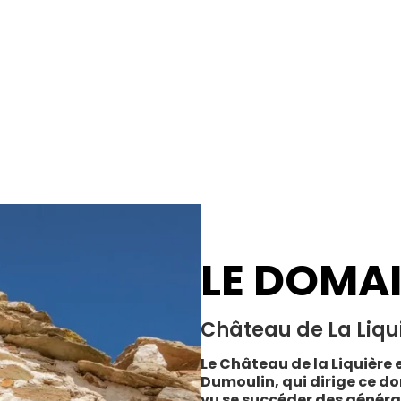
LE DOMA
Château de La Liqu
Le Château de la Liquière e
Dumoulin, qui dirige ce do
vu se succéder des généra