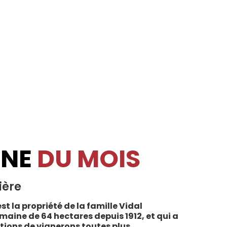
INE
DU MOIS
ière
st la propriété de la famille Vidal
maine de 64 hectares depuis 1912, et qui a
tions de vignerons toutes plus