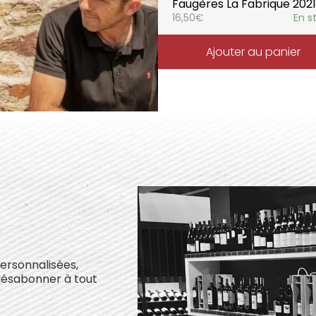
Faugères La Fabrique 2021
16,50
€
En s
Ajouter au panier
personnalisées,
désabonner à tout