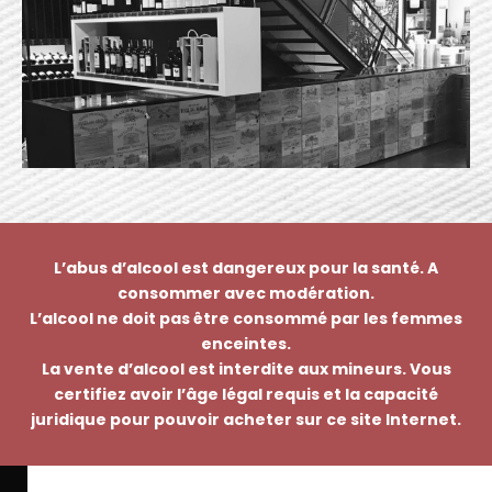
L’abus d’alcool est dangereux pour la santé. A
consommer avec modération.
L’alcool ne doit pas être consommé par les femmes
enceintes.
La vente d’alcool est interdite aux mineurs. Vous
certifiez avoir l’âge légal requis et la capacité
juridique pour pouvoir acheter sur ce site Internet.