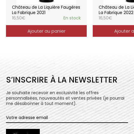
elle reflète parfaitement la pureté de
Château de La Liquière Faugères
Château de La Li
l’expression du terroir.
La Fabrique 2021
La Fabrique 2022
16,50
€
En stock
16,50
€
Ajouter au panier
Ajouter 
S’INSCRIRE À LA NEWSLETTER
Je souhaite recevoir en exclusivité les offres
personnalisées, nouveautés et ventes privées (je pourrai
me désabonner à tout moment).