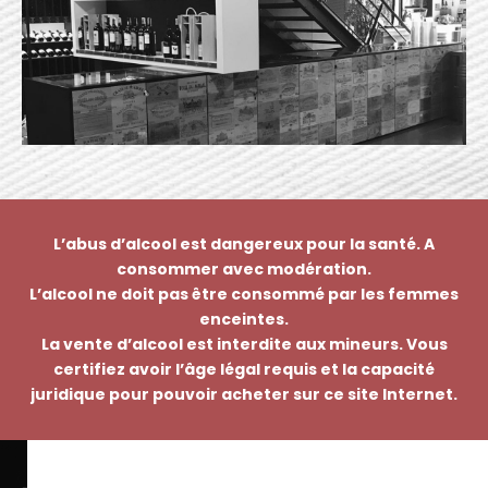
L’abus d’alcool est dangereux pour la santé. A
consommer avec modération.
L’alcool ne doit pas être consommé par les femmes
enceintes.
La vente d’alcool est interdite aux mineurs. Vous
certifiez avoir l’âge légal requis et la capacité
juridique pour pouvoir acheter sur ce site Internet.