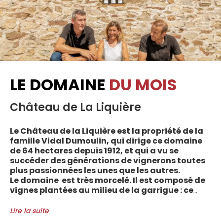
LE DOMAINE
DU MOIS
Château de La Liquière
Le Château de la Liquière est la propriété de la
famille Vidal Dumoulin, qui dirige ce domaine
de 64 hectares depuis 1912, et qui a vu se
succéder des générations de vignerons toutes
plus passionnées les unes que les autres.
Le domaine est très morcelé. Il est composé de
vignes plantées au milieu de la garrigue : ce
sont plus de 70 parcelles qui sont disséminées
entre les villages d’Autignac, Caussiniojouls,
Lire la suite
Cabrerolles et Faugères, au nord de l’aire de