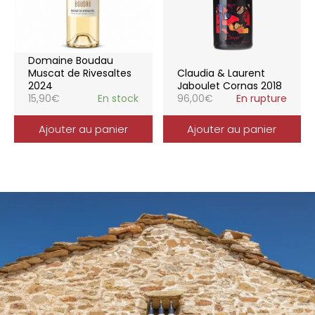
Domaine Boudau
Muscat de Rivesaltes
Claudia & Laurent
2024
Jaboulet Cornas 2018
15,90
€
En stock
96,00
€
En rupture
Ajouter au panier
Ajouter au panier