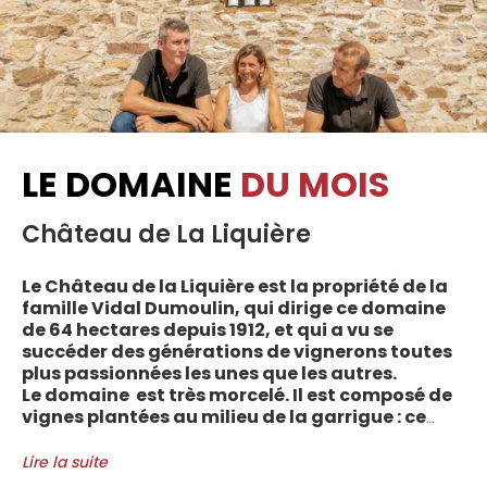
LE DOMAINE
DU MOIS
Château de La Liquière
Le Château de la Liquière est la propriété de la
famille Vidal Dumoulin, qui dirige ce domaine
de 64 hectares depuis 1912, et qui a vu se
succéder des générations de vignerons toutes
plus passionnées les unes que les autres.
Le domaine est très morcelé. Il est composé de
vignes plantées au milieu de la garrigue : ce
sont plus de 70 parcelles qui sont disséminées
entre les villages d’Autignac, Caussiniojouls,
Lire la suite
Cabrerolles et Faugères, au nord de l’aire de