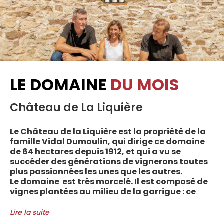
LE DOMAINE
DU MOIS
Château de La Liquière
Le Château de la Liquière est la propriété de la
famille Vidal Dumoulin, qui dirige ce domaine
de 64 hectares depuis 1912, et qui a vu se
succéder des générations de vignerons toutes
plus passionnées les unes que les autres.
Le domaine est très morcelé. Il est composé de
vignes plantées au milieu de la garrigue : ce
sont plus de 70 parcelles qui sont disséminées
entre les villages d’Autignac, Caussiniojouls,
Lire la suite
Cabrerolles et Faugères, au nord de l’aire de