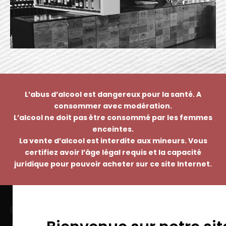
L’abus d’alcool est dangereux pour la santé. A
consommer avec modération.
L’alcool ne doit pas être consommé par les femmes
enceintes.
La vente d’alcool est interdite aux mineurs. Vous
certifiez avoir l’âge légal requis et la capacité
juridique pour pouvoir acheter sur ce site Internet.
EMMANUEL NASTI
7 avenue Pierre Pflimlin – ZAC Espale