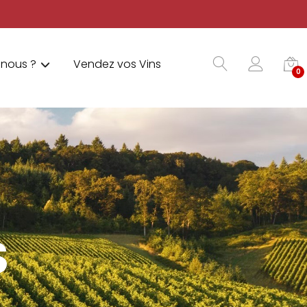
nous ?
Vendez vos Vins
0
S