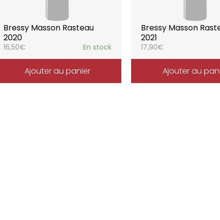
Bressy Masson Rasteau
Bressy Masson Rast
2020
2021
16,50
€
En stock
17,90
€
Ajouter au panier
Ajouter au pan