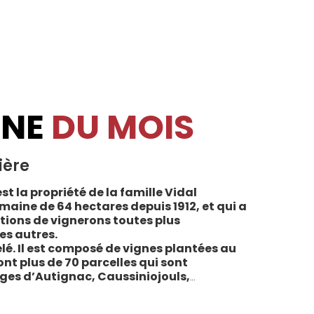
INE
DU MOIS
ière
st la propriété de la famille Vidal
maine de 64 hectares depuis 1912, et qui a
tions de vignerons toutes plus
es autres.
lé. Il est composé de vignes plantées au
sont plus de 70 parcelles qui sont
ages d’Autignac, Caussiniojouls,
u nord de l’aire de l’Appellation. La grande
 sols de schistes, font face au sud, à la