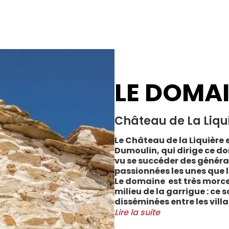
LE DOMA
Château de La Liqu
Le Château de la Liquière e
Dumoulin, qui dirige ce do
vu se succéder des généra
passionnées les unes que l
Le domaine est très morce
milieu de la garrigue : ce 
disséminées entre les vill
Cabrerolles et Faugères, a
Lire la suite
majorité des parcelles, sur