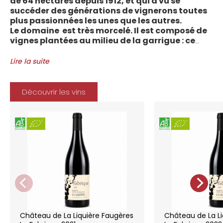
de 64 hectares depuis 1912, et qui a vu se
succéder des générations de vignerons toutes
plus passionnées les unes que les autres.
Le domaine est très morcelé. Il est composé de
vignes plantées au milieu de la garrigue : ce
sont plus de 70 parcelles qui sont disséminées
entre les villages d’Autignac, Caussiniojouls,
Lire la suite
Cabrerolles et Faugères, au nord de l’aire de
l’Appellation. La grande majorité des parcelles,
sur sols de schistes, font face au sud, à la
Découvrir les vins
Méditerranée.
Le vignoble du Château de la Liquière est
agriculture biologique depuis 2008 et 2012
marque le premier millésime certifié du
domaine. Les soins apportés y sont conformes :
pratiques respectueuses de l’environnement et
de la vigne, vendanges manuelles, vinifications
soignées et strictement suivies.
La gamme des vins du Château de la
Liquière est adaptée à chaque style de
consommation, à chaque moment de la vie,
elle reflète parfaitement la pureté de
Château de La Liquière Faugères
Château de La Li
l’expression du terroir.