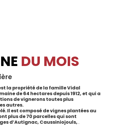
INE
DU MOIS
ière
st la propriété de la famille Vidal
maine de 64 hectares depuis 1912, et qui a
tions de vignerons toutes plus
es autres.
lé. Il est composé de vignes plantées au
sont plus de 70 parcelles qui sont
ages d’Autignac, Caussiniojouls,
u nord de l’aire de l’Appellation. La grande