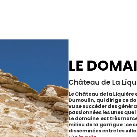
LE DOMA
Château de La Liqu
Le Château de la Liquière e
Dumoulin, qui dirige ce do
vu se succéder des généra
passionnées les unes que l
Le domaine est très morce
milieu de la garrigue : ce 
disséminées entre les vill
Cabrerolles et Faugères, a