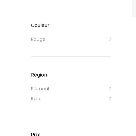
Couleur
Rouge
7
Région
Piémont
7
Italie
7
Prix