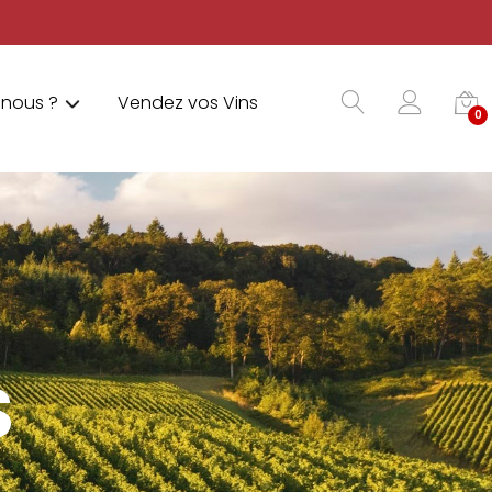
nous ?
Vendez vos Vins
0
S