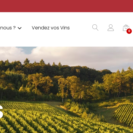
nous ?
Vendez vos Vins
0
S