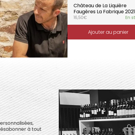
Château de La Liquière
Faugères La Fabrique 2021
16,50
€
En s
Ajouter au panier
personnalisées,
désabonner à tout