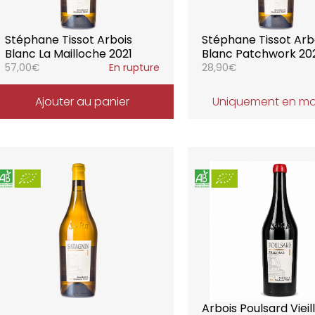
Stéphane Tissot Arbois
Stéphane Tissot Arb
Blanc La Mailloche 2021
Blanc Patchwork 20
57,00
€
En rupture
28,90
€
Ajouter au panier
Uniquement en m
Arbois Poulsard Vieil