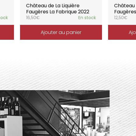
Château de La Liquière
Château d
Faugères La Fabrique 2022
Faugères
tock
16,50
€
En stock
12,50
€
Ajouter au panier
Ajo