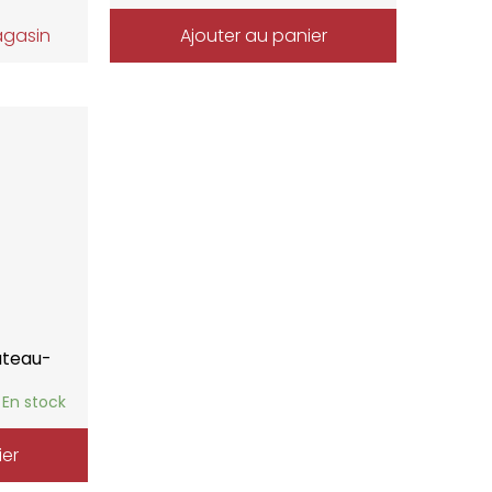
agasin
Ajouter au panier
âteau-
En stock
ier