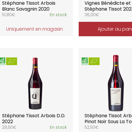
Stéphane Tissot Arbois
Vignes Bénédicte et
Blanc Savagnin 2020
Stéphane Tissot 202
51,80
€
En stock
36,00
€
Uniquement en magasin
Ajouter au pan
Stéphane Tissot Arbois D.D.
Stéphane Tissot Arb
2022
Pinot Noir Sous La T
29,50
€
En stock
52,50
€