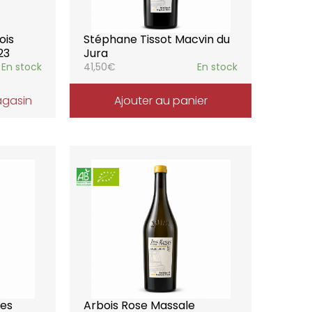
ois
Stéphane Tissot Macvin du
23
Jura
En stock
41,50
€
En stock
agasin
Ajouter au panier
les
Arbois Rose Massale