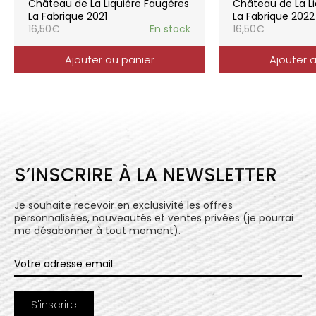
Château de La Liquière Faugères
Château de La Li
l’expression du terroir.
La Fabrique 2021
La Fabrique 2022
16,50
€
En stock
16,50
€
Ajouter au panier
Ajouter 
S’INSCRIRE À LA NEWSLETTER
Je souhaite recevoir en exclusivité les offres
personnalisées, nouveautés et ventes privées (je pourrai
me désabonner à tout moment).