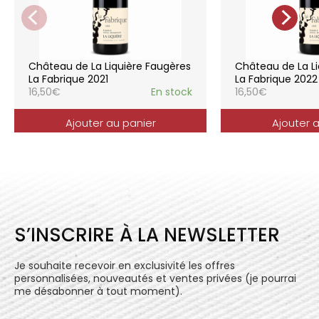
soignées et strictement suivies.
La gamme des vins du Château de la
Liquière est adaptée à chaque style de
consommation, à chaque moment de la vie,
elle reflète parfaitement la pureté de
Château de La Liquière Faugères
Château de La Li
l’expression du terroir.
La Fabrique 2021
La Fabrique 2022
16,50
€
En stock
16,50
€
Ajouter au panier
Ajouter 
S’INSCRIRE À LA NEWSLETTER
Je souhaite recevoir en exclusivité les offres
personnalisées, nouveautés et ventes privées (je pourrai
me désabonner à tout moment).