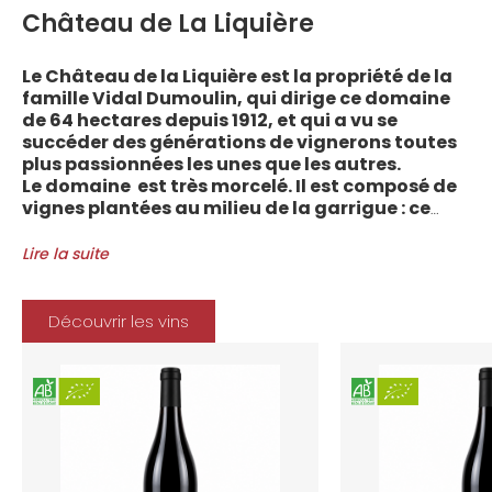
Château de La Liquière
Le Château de la Liquière est la propriété de la
famille Vidal Dumoulin, qui dirige ce domaine
de 64 hectares depuis 1912, et qui a vu se
succéder des générations de vignerons toutes
plus passionnées les unes que les autres.
Le domaine est très morcelé. Il est composé de
vignes plantées au milieu de la garrigue : ce
sont plus de 70 parcelles qui sont disséminées
entre les villages d’Autignac, Caussiniojouls,
Lire la suite
Cabrerolles et Faugères, au nord de l’aire de
l’Appellation. La grande majorité des parcelles,
sur sols de schistes, font face au sud, à la
Découvrir les vins
Méditerranée.
Le vignoble du Château de la Liquière est
agriculture biologique depuis 2008 et 2012
marque le premier millésime certifié du
domaine. Les soins apportés y sont conformes :
pratiques respectueuses de l’environnement et
de la vigne, vendanges manuelles, vinifications