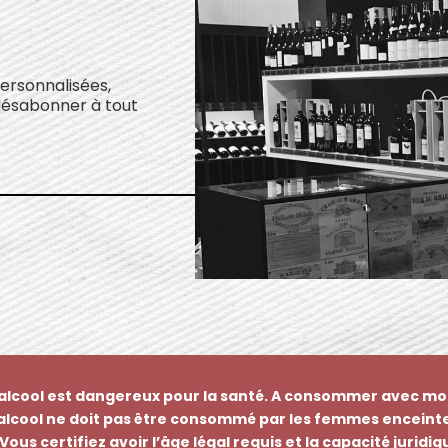
personnalisées,
désabonner à tout
’alcool est dangereux pour la santé. A consommer avec mo
’alcool ne doit pas être consommé par les femmes enceinte
Vous certifiez avoir l’âge légal requis et la capacité juridi