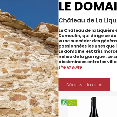
LE DOMA
Château de La Liqu
Le Château de la Liquière e
Dumoulin, qui dirige ce do
vu se succéder des généra
passionnées les unes que l
Le domaine est très morce
milieu de la garrigue : ce 
disséminées entre les vill
Cabrerolles et Faugères, a
Lire la suite
majorité des parcelles, sur
Méditerranée.
Le vignoble du Château de 
Découvrir les vins
depuis 2008 et 2012 marqu
Les soins apportés y sont
l’environnement et de la 
soignées et strictement su
La gamme des vins du Châ
style de consommation, à 