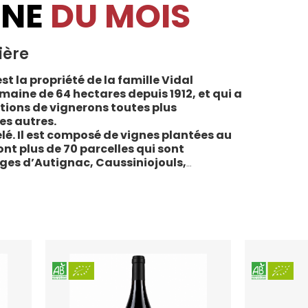
INE
DU MOIS
ière
st la propriété de la famille Vidal
maine de 64 hectares depuis 1912, et qui a
tions de vignerons toutes plus
es autres.
lé. Il est composé de vignes plantées au
sont plus de 70 parcelles qui sont
ages d’Autignac, Caussiniojouls,
u nord de l’aire de l’Appellation. La grande
 sols de schistes, font face au sud, à la
la Liquière est agriculture biologique
e le premier millésime certifié du domaine.
 conformes : pratiques respectueuses de
vigne, vendanges manuelles, vinifications
ivies.
teau de la Liquière est adaptée à chaque
chaque moment de la vie, elle reflète