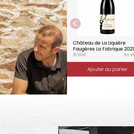
parfaitement la pureté de 
Château de La Liquière
Faugères La Fabrique 2021
16,50
€
En s
Ajouter au panier