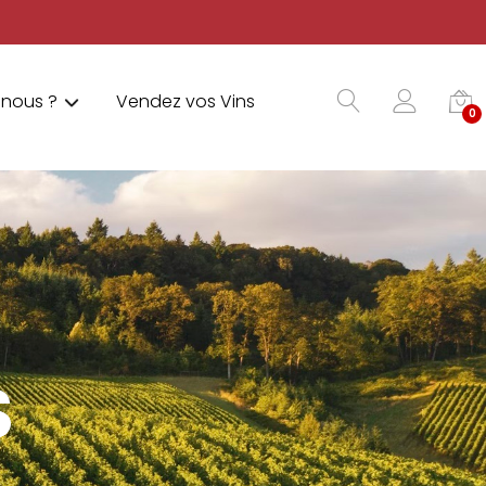
nous ?
Vendez vos Vins
0
S