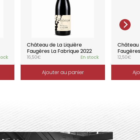
l’expression du terroir.
Château de La Liquière
Château d
Faugères La Fabrique 2022
Faugères
tock
16,50
€
En stock
12,50
€
Ajouter au panier
Ajo