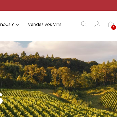
nous ?
Vendez vos Vins
0
S