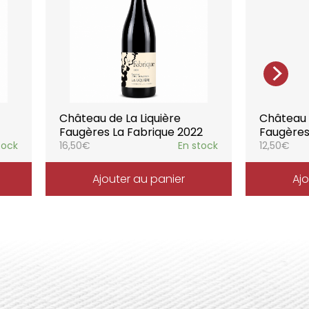
chaque moment de la vie, elle reflète
l’expression du terroir.
Château de La Liquière
Château d
Faugères La Fabrique 2022
Faugères
tock
16,50
€
En stock
12,50
€
Ajouter au panier
Ajo