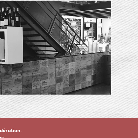
dération.
s.