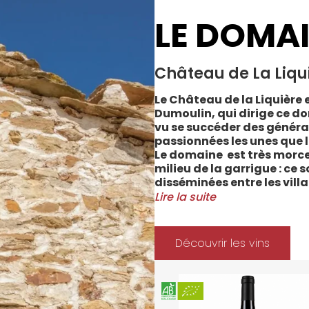
LE DOMA
Château de La Liqu
Le Château de la Liquière e
Dumoulin, qui dirige ce do
vu se succéder des généra
passionnées les unes que l
Le domaine est très morce
milieu de la garrigue : ce 
disséminées entre les vill
Cabrerolles et Faugères, a
Lire la suite
majorité des parcelles, sur
Méditerranée.
Le vignoble du Château de 
Découvrir les vins
depuis 2008 et 2012 marqu
Les soins apportés y sont
l’environnement et de la 
soignées et strictement su
La gamme des vins du Châ