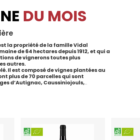
INE
DU MOIS
ière
st la propriété de la famille Vidal
maine de 64 hectares depuis 1912, et qui a
tions de vignerons toutes plus
es autres.
lé. Il est composé de vignes plantées au
sont plus de 70 parcelles qui sont
ages d’Autignac, Caussiniojouls,
u nord de l’aire de l’Appellation. La grande
 sols de schistes, font face au sud, à la
la Liquière est agriculture biologique
e le premier millésime certifié du domaine.
 conformes : pratiques respectueuses de
vigne, vendanges manuelles, vinifications
ivies.
teau de la Liquière est adaptée à chaque