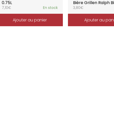
0.75L
Bière Grillen Ralph B
7,10
€
En stock
3,80
€
Ajouter au panier
Ajouter au pan