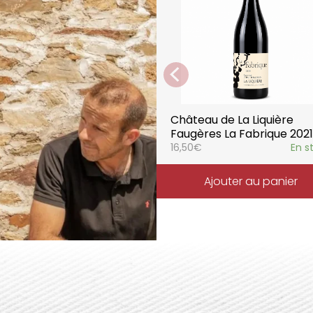
style de consommation, à 
parfaitement la pureté de 
Château de La Liquière
Faugères La Fabrique 2021
16,50
€
En s
Ajouter au panier