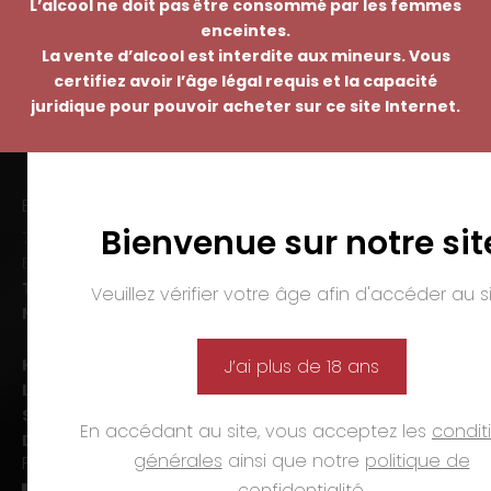
L’alcool ne doit pas être consommé par les femmes
enceintes.
La vente d’alcool est interdite aux mineurs. Vous
certifiez avoir l’âge légal requis et la capacité
juridique pour pouvoir acheter sur ce site Internet.
EMMANUEL NASTI
Bienvenue sur notre sit
7 avenue Pierre Pflimlin – ZAC Espale
BP 20055 – 68391 SAUSHEIM Cedex
Tél. :
03 89 46 50 35
Veuillez vérifier votre âge afin d'accéder au si
Mail :
contact@nasti.vin
Horaires d’ouverture :
J’ai plus de 18 ans
Lun-ven. :
09h00-12h00 et 14h00-19h00
Sam. :
09h00-12h00 et 14h00-18h00
En accédant au site, vous acceptez les
condit
Dim. et jours fériés :
fermé
générales
ainsi que notre
politique de
PAIEMENTS
confidentialité
.