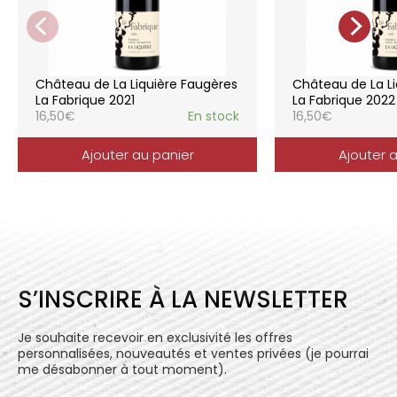
soignées et strictement suivies.
La gamme des vins du Château de la
Liquière est adaptée à chaque style de
consommation, à chaque moment de la vie,
elle reflète parfaitement la pureté de
Château de La Liquière Faugères
Château de La Li
l’expression du terroir.
La Fabrique 2021
La Fabrique 2022
16,50
€
En stock
16,50
€
Ajouter au panier
Ajouter 
S’INSCRIRE À LA NEWSLETTER
Je souhaite recevoir en exclusivité les offres
personnalisées, nouveautés et ventes privées (je pourrai
me désabonner à tout moment).