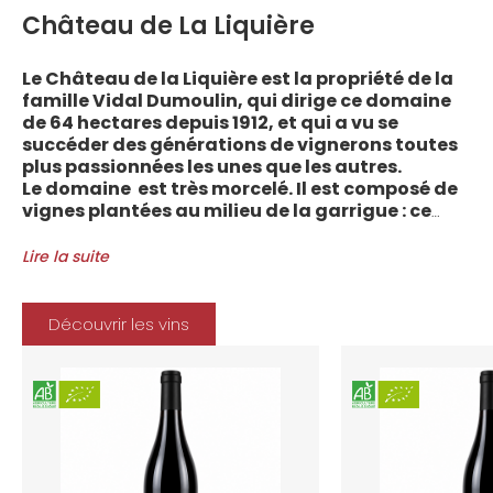
Château de La Liquière
Le Château de la Liquière est la propriété de la
famille Vidal Dumoulin, qui dirige ce domaine
de 64 hectares depuis 1912, et qui a vu se
succéder des générations de vignerons toutes
plus passionnées les unes que les autres.
Le domaine est très morcelé. Il est composé de
vignes plantées au milieu de la garrigue : ce
sont plus de 70 parcelles qui sont disséminées
entre les villages d’Autignac, Caussiniojouls,
Lire la suite
Cabrerolles et Faugères, au nord de l’aire de
l’Appellation. La grande majorité des parcelles,
sur sols de schistes, font face au sud, à la
Découvrir les vins
Méditerranée.
Le vignoble du Château de la Liquière est
agriculture biologique depuis 2008 et 2012
marque le premier millésime certifié du
domaine. Les soins apportés y sont conformes :
pratiques respectueuses de l’environnement et
de la vigne, vendanges manuelles, vinifications