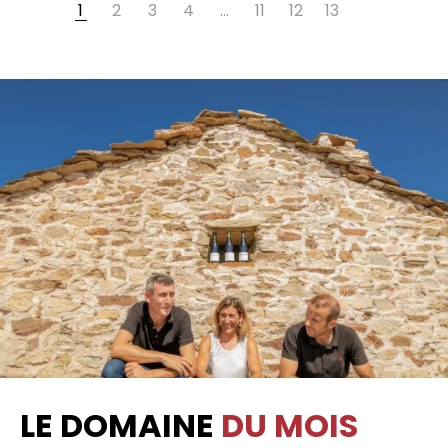
1
2
3
4
…
11
12
13
LE DOMAINE
DU MOIS