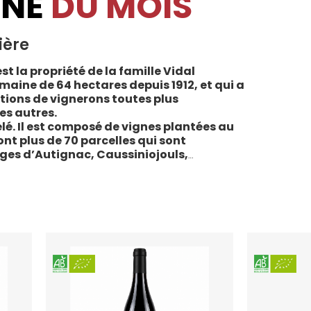
INE
DU MOIS
ière
st la propriété de la famille Vidal
maine de 64 hectares depuis 1912, et qui a
tions de vignerons toutes plus
es autres.
lé. Il est composé de vignes plantées au
sont plus de 70 parcelles qui sont
ages d’Autignac, Caussiniojouls,
u nord de l’aire de l’Appellation. La grande
 sols de schistes, font face au sud, à la
la Liquière est agriculture biologique
e le premier millésime certifié du domaine.
 conformes : pratiques respectueuses de
vigne, vendanges manuelles, vinifications
ivies.
teau de la Liquière est adaptée à chaque
chaque moment de la vie, elle reflète
l’expression du terroir.