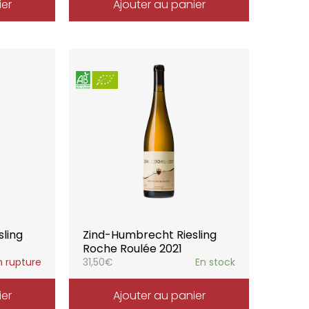
ier
Ajouter au panier
ling
Zind-Humbrecht Riesling
Roche Roulée 2021
n rupture
31,50
€
En stock
ier
Ajouter au panier