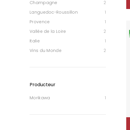
Champagne
2
Languedoc-Roussillon
1
Provence
1
Vallée de la Loire
2
Italie
1
Vins du Monde
2
Producteur
Morikawa
1