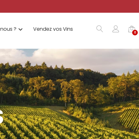
nous ?
Vendez vos Vins
0
S