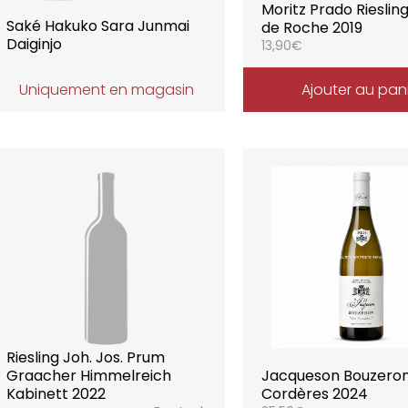
Moritz Prado Riesling
Saké Hakuko Sara Junmai
de Roche 2019
Daiginjo
13,90
€
Uniquement en magasin
Ajouter au pan
Riesling Joh. Jos. Prum
Graacher Himmelreich
Jacqueson Bouzeron
Kabinett 2022
Cordères 2024