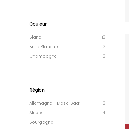
Couleur
Blanc
12
Bulle Blanche
2
Champagne
2
Région
Allemagne - Mosel Saar
2
Alsace
4
Bourgogne
1