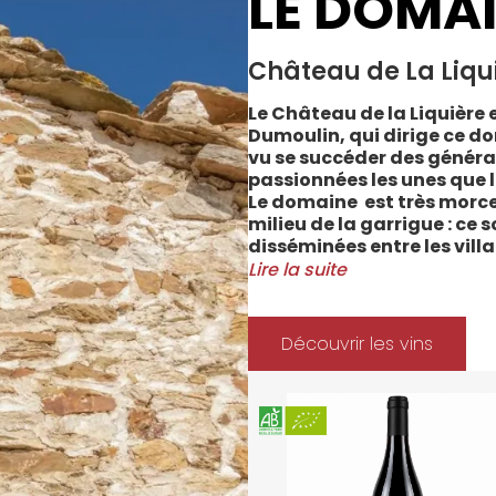
LE DOMA
Château de La Liqu
Le Château de la Liquière e
Dumoulin, qui dirige ce do
vu se succéder des généra
passionnées les unes que l
Le domaine est très morce
milieu de la garrigue : ce 
disséminées entre les vill
Cabrerolles et Faugères, a
Lire la suite
majorité des parcelles, sur
Méditerranée.
Le vignoble du Château de 
Découvrir les vins
depuis 2008 et 2012 marqu
Les soins apportés y sont
l’environnement et de la 
soignées et strictement su
La gamme des vins du Châ
style de consommation, à 
parfaitement la pureté de 