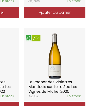
En stock
35,70
€
En stock
ier
Ajouter au panier
tes
Le Rocher des Violettes
ec Les
Montlouis sur Loire Sec Les
022
Vignes de Michel 2020
En stock
42,10
€
En stock