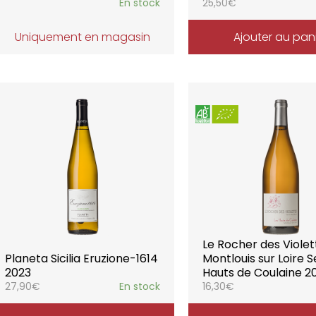
En stock
25,50
€
Uniquement en magasin
Ajouter au pan
Le Rocher des Violet
Planeta Sicilia Eruzione-1614
Montlouis sur Loire S
2023
Hauts de Coulaine 2
27,90
€
En stock
16,30
€