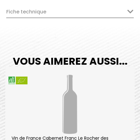
Les
Fiche technique
Vignes
de
Michel
2020
quantity
VOUS AIMEREZ AUSSI...
Vin de France Cabernet Franc Le Rocher des