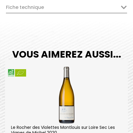
Les
Fiche technique
Hauts
de
Coulaine
2022
quantity
VOUS AIMEREZ AUSSI...
Le Rocher des Violettes Montlouis sur Loire Sec Les
Vignes de Michel 2020