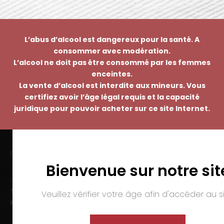
L’abus d’alcool est dangereux pour la santé. A
consommer avec modération.
L’alcool ne doit pas être consommé par les femmes
enceintes.
La vente d’alcool est interdite aux mineurs. Vous
certifiez avoir l’âge légal requis et la capacité
juridique pour pouvoir acheter sur ce site Internet.
EMMANUEL NASTI
Bienvenue sur notre sit
7 avenue Pierre Pflimlin – ZAC Espale
BP 20055 – 68391 SAUSHEIM Cedex
Tél. :
03 89 46 50 35
Veuillez vérifier votre âge afin d'accéder au si
Mail :
contact@nasti.vin