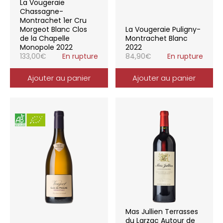
La Vougeraie
Chassagne-
Montrachet 1er Cru
Morgeot Blanc Clos
La Vougeraie Puligny-
de la Chapelle
Montrachet Blanc
Monopole 2022
2022
133,00
€
En rupture
84,90
€
En rupture
Ajouter au panier
Ajouter au panier
Mas Jullien Terrasses
du Larzac Autour de