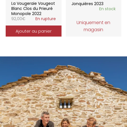
La Vougeraie Vougeot
Jonquières 2023
Blanc Clos du Prieuré
En stock
Monopole 2022
92,00
€
En rupture
Uniquement en
magasin
Ajouter au panier