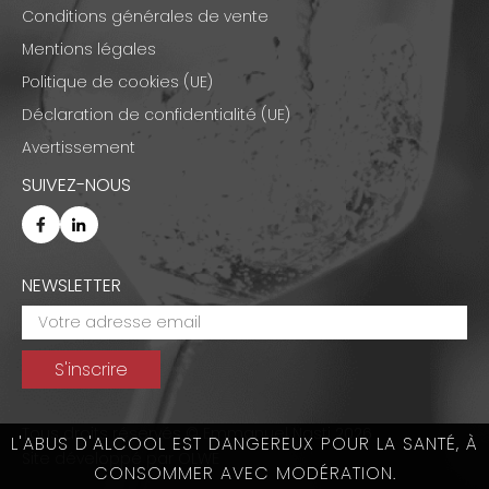
Conditions générales de vente
Mentions légales
Politique de cookies (UE)
Déclaration de confidentialité (UE)
Avertissement
SUIVEZ-NOUS
NEWSLETTER
Tous droits réservés © Emmanuel Nasti 2026
L'ABUS D'ALCOOL EST DANGEREUX POUR LA SANTÉ, À
Site développé par
OLWE
CONSOMMER AVEC MODÉRATION.