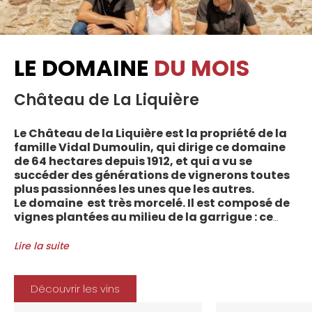
LE DOMAINE
DU MOIS
Château de La Liquière
Le Château de la Liquière est la propriété de la
famille Vidal Dumoulin, qui dirige ce domaine
de 64 hectares depuis 1912, et qui a vu se
succéder des générations de vignerons toutes
plus passionnées les unes que les autres.
Le domaine est très morcelé. Il est composé de
vignes plantées au milieu de la garrigue : ce
sont plus de 70 parcelles qui sont disséminées
entre les villages d’Autignac, Caussiniojouls,
Lire la suite
Cabrerolles et Faugères, au nord de l’aire de
l’Appellation. La grande majorité des parcelles,
sur sols de schistes, font face au sud, à la
Découvrir les vins
Méditerranée.