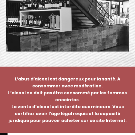
L’abus d’alcool est dangereux pour la santé. A
consommer avec modération.
L’alcool ne doit pas être consommé par les femmes
enceintes.
La vente d’alcool est interdite aux mineurs. Vous
certifiez avoir l’âge légal requis et la capacité
juridique pour pouvoir acheter sur ce site Internet.