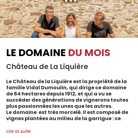
LE DOMAINE
DU MOIS
Château de La Liquière
Le Château de la Liquière est la propriété de la
famille Vidal Dumoulin, qui dirige ce domaine
de 64 hectares depuis 1912, et qui a vu se
succéder des générations de vignerons toutes
plus passionnées les unes que les autres.
Le domaine est très morcelé. Il est composé de
vignes plantées au milieu de la garrigue : ce
sont plus de 70 parcelles qui sont disséminées
entre les villages d’Autignac, Caussiniojouls,
Lire la suite
Cabrerolles et Faugères, au nord de l’aire de