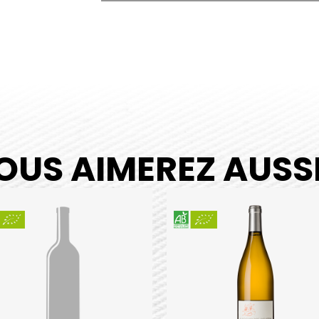
Le
Grand
Clos
2021
quantity
OUS AIMEREZ AUSSI.