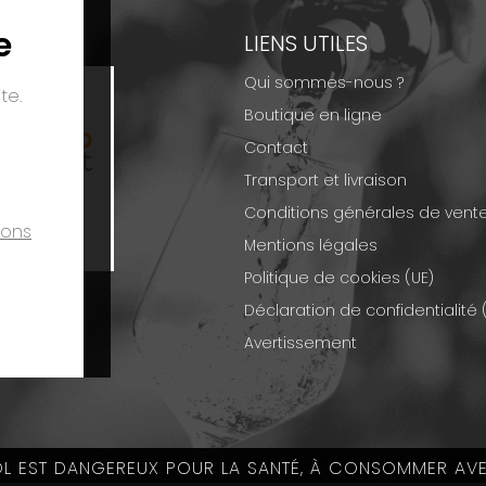
e
EMENTS
LIENS UTILES
Qui sommes-nous ?
te.
Boutique en ligne
Contact
Transport et livraison
Conditions générales de vent
ions
Mentions légales
Politique de cookies (UE)
Déclaration de confidentialité 
Avertissement
OL EST DANGEREUX POUR LA SANTÉ, À CONSOMMER AV