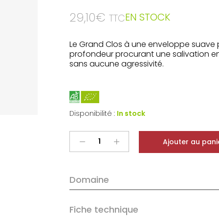
29,10
€
EN STOCK
TTC
Le Grand Clos à une enveloppe suave 
profondeur procurant une salivation en 
sans aucune agressivité.
Disponibilité :
In stock
Le
Ajouter au pani
Rocher
des
Violettes
Domaine
Montlouis
sur
Loire
Fiche technique
Sec