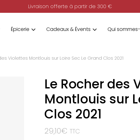
Livraison offerte à partir de 300 €
Épicerie
Cadeaux & Évents
Qui sommes-
es Violettes Montlouis sur Loire Sec Le Grand Clos 2021
Le Rocher des V
Montlouis sur L
Clos 2021
29,10
€
TTC