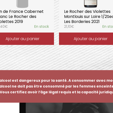
in de France Cabernet
Le Rocher des Violettes
ranc Le Rocher des
Montlouis sur Loire 1/2Se
olettes 2019
Les Borderies 2021
,40
€
En stock
21,10
€
En st
Ajouter au panier
Ajouter au panier
’alcool est dangereux pour la santé. A consommer avec mo
’alcool ne doit pas être consommé par les femmes enceinte
Vous certifiez avoir l’âge légal requis et la capacité juridi