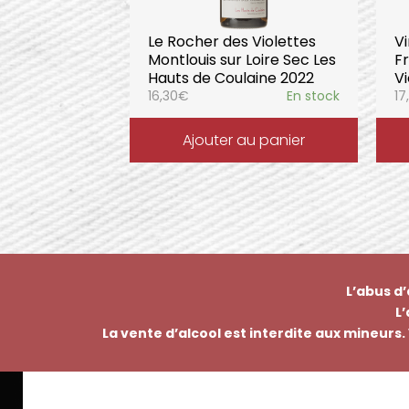
Le Rocher des Violettes
V
Montlouis sur Loire Sec Les
F
Hauts de Coulaine 2022
Vi
16,30
€
En stock
17
Ajouter au panier
L’abus d
L
La vente d’alcool est interdite aux mineurs. 