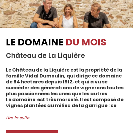
LE DOMAINE
DU MOIS
Château de La Liquière
Le Château de la Liquière est la propriété de la
famille Vidal Dumoulin, qui dirige ce domaine
de 64 hectares depuis 1912, et qui a vu se
succéder des générations de vignerons toutes
plus passionnées les unes que les autres.
Le domaine est très morcelé. Il est composé de
vignes plantées au milieu de la garrigue : ce
sont plus de 70 parcelles qui sont disséminées
entre les villages d’Autignac, Caussiniojouls,
Lire la suite
Cabrerolles et Faugères, au nord de l’aire de
l’Appellation. La grande majorité des parcelles,