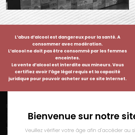
L’abus d’alcool est dangereux pour la santé. A
consommer avec modération.
L’alcool ne doit pas être consommé par les femmes
enceintes.
La vente d’alcool est interdite aux mineurs. Vous
certifiez avoir l’âge légal requis et la capacité
juridique pour pouvoir acheter sur ce site Internet.
EMMANUEL NASTI
Bienvenue sur notre sit
7 avenue Pierre Pflimlin – ZAC Espale
BP 20055 – 68391 SAUSHEIM Cedex
Tél. :
03 89 46 50 35
Veuillez vérifier votre âge afin d'accéder au si